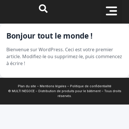
Bonjour tout le monde !
Bienvenue sur WordPress. Ceci est votre premier
article. Modifiez-le ou supprimez-le, puis commencez
à écrire !
Plan du site
–
Mentions légales
–
Politique de confidentialité
© MULTI NEGOCE – Distribution de produits pour le bâtiment – Tous droits
réservés.